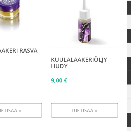
AKERI RASVA
KUULALAAKERIÖLJY
HUDY
9,00
€
UE LISÄÄ »
LUE LISÄÄ »