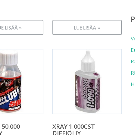
UE LISÄÄ »
LUE LISÄÄ »
V
E
R
R
H
 50.000
XRAY 1.000CST
Y
DIFFIÖLJY