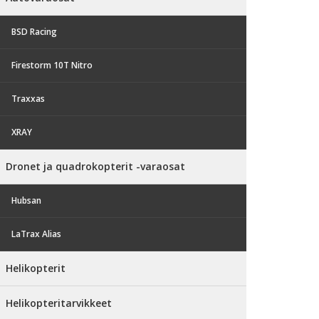
BSD Racing
Firestorm 10T Nitro
Traxxas
XRAY
Dronet ja quadrokopterit -varaosat
Hubsan
LaTrax Alias
Helikopterit
Helikopteritarvikkeet