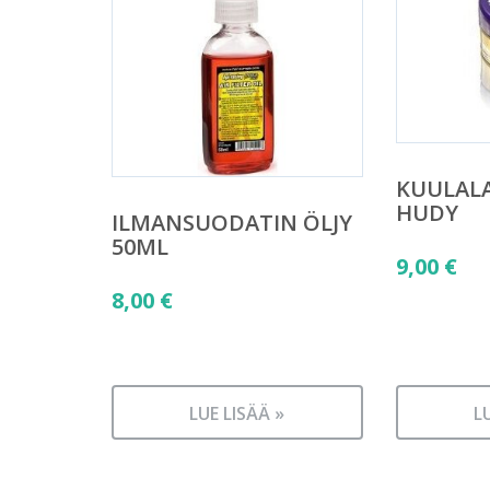
KUULALA
HUDY
ILMANSUODATIN ÖLJY
50ML
9,00
€
8,00
€
LUE LISÄÄ »
L