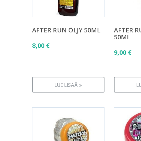
AFTER RUN ÖLJY 50ML
AFTER R
50ML
8,00
€
9,00
€
LUE LISÄÄ »
L