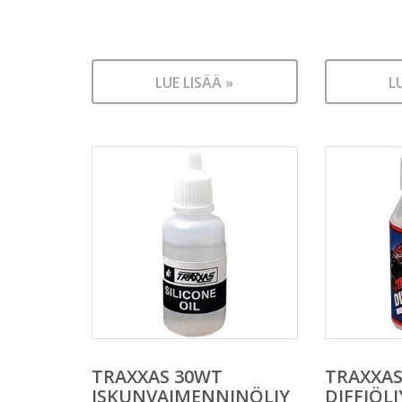
LUE LISÄÄ »
L
TRAXXAS 30WT
TRAXXAS
ISKUNVAIMENNINÖLJY
DIFFIÖLJ