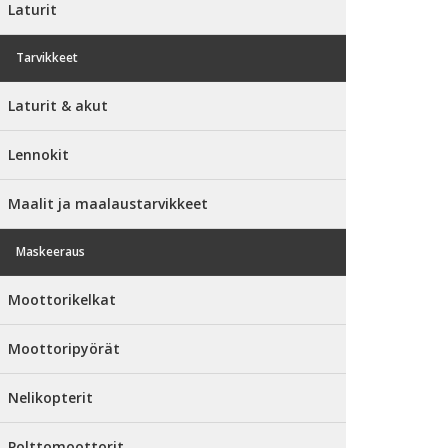
Laturit
Tarvikkeet
Laturit & akut
Lennokit
Maalit ja maalaustarvikkeet
Maskeeraus
Moottorikelkat
Moottoripyörät
Nelikopterit
Polttomoottorit