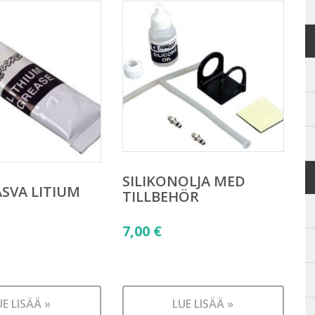
SILIKONOLJA MED
SVA LITIUM
TILLBEHÖR
S
7,00
€
UE LISÄÄ »
LUE LISÄÄ »