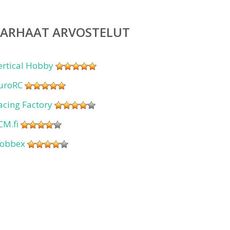
PARHAAT ARVOSTELUT
ertical Hobby
uroRC
acing Factory
CM.fi
obbex