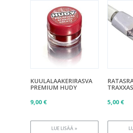
KUULALAAKERIRASVA
RATASRA
PREMIUM HUDY
TRAXXA
9,00
€
5,00
€
LUE LISÄÄ »
L