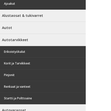
Ajoakut
Alustaosat & tukivarret
Autot
Autotarvikkeet
Erikoistyökalut
Korit ja Tarvikkeet
Pinjonit
Renkaat ja vanteet
Startti ja Polttoaine
Autovaraosat