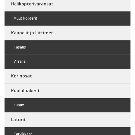
Helikopterivaraosat
Muut kopterit
Kaapelit ja liittimet
Tasaus
Virralle
Korinosat
Kuulalaakerit
10mm
Laturit
Tarvikkeet