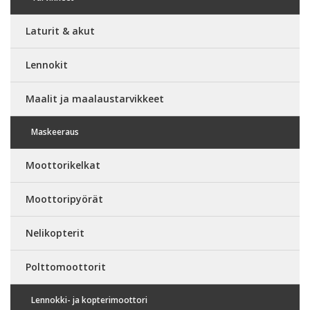
Laturit & akut
Lennokit
Maalit ja maalaustarvikkeet
Maskeeraus
Moottorikelkat
Moottoripyörät
Nelikopterit
Polttomoottorit
Lennokki- ja kopterimoottori