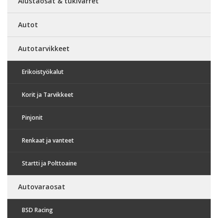
Alustaosat & tukivarret
Autot
Autotarvikkeet
Erikoistyökalut
Korit ja Tarvikkeet
Pinjonit
Renkaat ja vanteet
Startti ja Polttoaine
Autovaraosat
BSD Racing