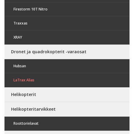
Firestorm 10T Nitro
Traxxas
XRAY
Dronet ja quadrokopterit -varaosat
Hubsan
LaTrax Alias
Helikopterit
Helikopteritarvikkeet
Roottorinlavat