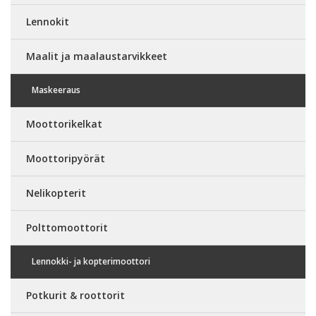
Lennokit
Maalit ja maalaustarvikkeet
Maskeeraus
Moottorikelkat
Moottoripyörät
Nelikopterit
Polttomoottorit
Lennokki- ja kopterimoottori
Potkurit & roottorit