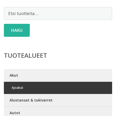
Etsi:
HAKU
TUOTEALUEET
Akut
Ajoakut
Alustaosat & tukivarret
Autot