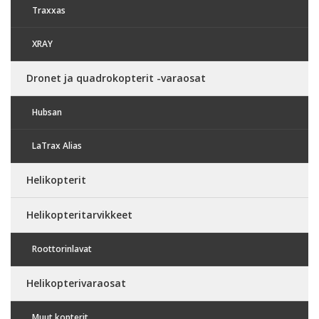
Traxxas
XRAY
Dronet ja quadrokopterit -varaosat
Hubsan
LaTrax Alias
Helikopterit
Helikopteritarvikkeet
Roottorinlavat
Helikopterivaraosat
Muut kopterit