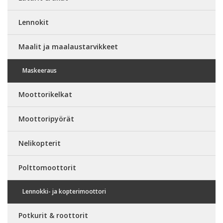
Lennokit
Maalit ja maalaustarvikkeet
Maskeeraus
Moottorikelkat
Moottoripyörät
Nelikopterit
Polttomoottorit
Lennokki- ja kopterimoottori
Potkurit & roottorit