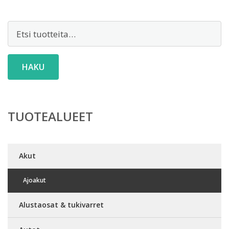
Etsi:
HAKU
TUOTEALUEET
Akut
Ajoakut
Alustaosat & tukivarret