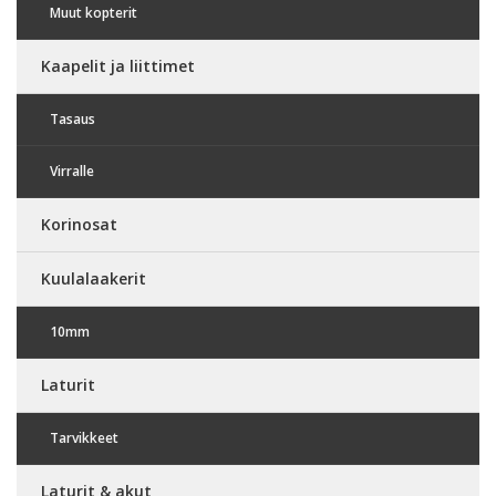
Muut kopterit
Kaapelit ja liittimet
Tasaus
Virralle
Korinosat
Kuulalaakerit
10mm
Laturit
Tarvikkeet
Laturit & akut