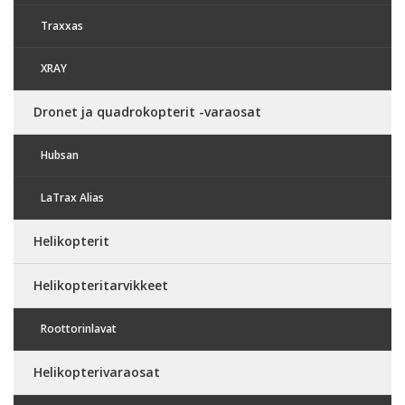
Traxxas
XRAY
Dronet ja quadrokopterit -varaosat
Hubsan
LaTrax Alias
Helikopterit
Helikopteritarvikkeet
Roottorinlavat
Helikopterivaraosat