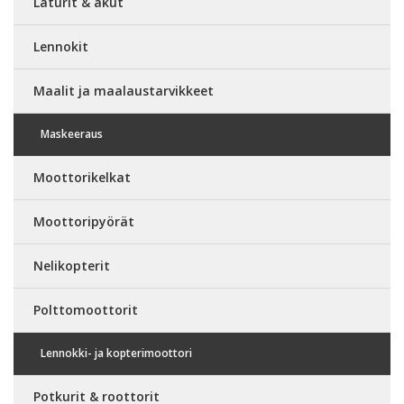
Laturit & akut
Lennokit
Maalit ja maalaustarvikkeet
Maskeeraus
Moottorikelkat
Moottoripyörät
Nelikopterit
Polttomoottorit
Lennokki- ja kopterimoottori
Potkurit & roottorit