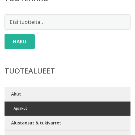
Etsi:
HAKU
TUOTEALUEET
Akut
Ajoakut
Alustaosat & tukivarret