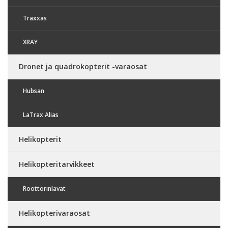
Traxxas
XRAY
Dronet ja quadrokopterit -varaosat
Hubsan
LaTrax Alias
Helikopterit
Helikopteritarvikkeet
Roottorinlavat
Helikopterivaraosat