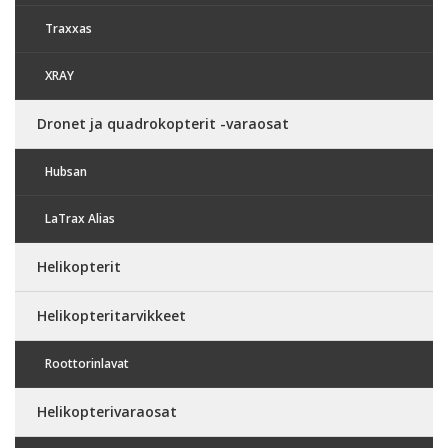
Traxxas
XRAY
Dronet ja quadrokopterit -varaosat
Hubsan
LaTrax Alias
Helikopterit
Helikopteritarvikkeet
Roottorinlavat
Helikopterivaraosat