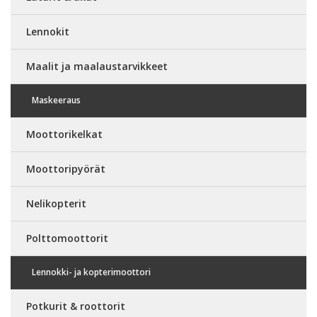
Lennokit
Maalit ja maalaustarvikkeet
Maskeeraus
Moottorikelkat
Moottoripyörät
Nelikopterit
Polttomoottorit
Lennokki- ja kopterimoottori
Potkurit & roottorit