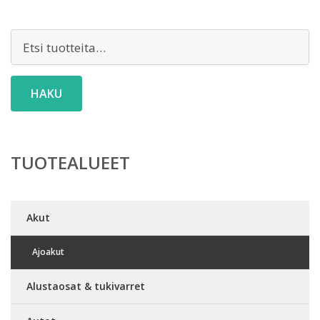
Etsi:
HAKU
TUOTEALUEET
Akut
Ajoakut
Alustaosat & tukivarret