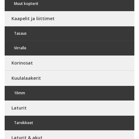
Muut kopterit
Kaapelit ja liittimet
Tasaus
Virralle
Korinosat
Kuulalaakerit
10mm
Laturit
Tarvikkeet
Laturit & akut