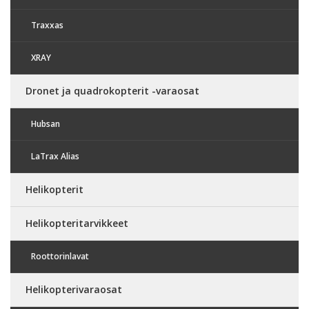
Traxxas
XRAY
Dronet ja quadrokopterit -varaosat
Hubsan
LaTrax Alias
Helikopterit
Helikopteritarvikkeet
Roottorinlavat
Helikopterivaraosat