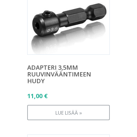
ADAPTERI 3,5MM
RUUVINVÄÄNTIMEEN
HUDY
11,00
€
LUE LISÄÄ »