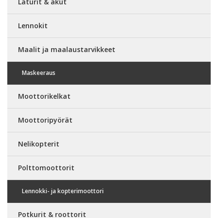
Laturit & akut
Lennokit
Maalit ja maalaustarvikkeet
Maskeeraus
Moottorikelkat
Moottoripyörät
Nelikopterit
Polttomoottorit
Lennokki- ja kopterimoottori
Potkurit & roottorit