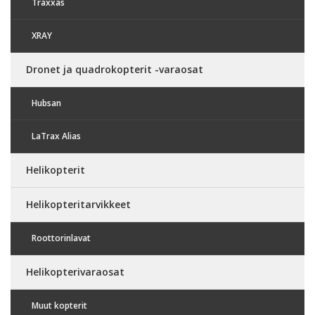
Traxxas
XRAY
Dronet ja quadrokopterit -varaosat
Hubsan
LaTrax Alias
Helikopterit
Helikopteritarvikkeet
Roottorinlavat
Helikopterivaraosat
Muut kopterit