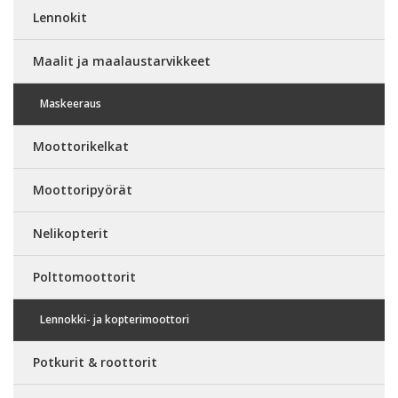
Lennokit
Maalit ja maalaustarvikkeet
Maskeeraus
Moottorikelkat
Moottoripyörät
Nelikopterit
Polttomoottorit
Lennokki- ja kopterimoottori
Potkurit & roottorit