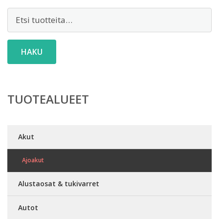
Etsi:
HAKU
TUOTEALUEET
Akut
Ajoakut
Alustaosat & tukivarret
Autot