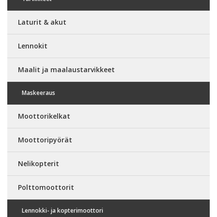
Laturit & akut
Lennokit
Maalit ja maalaustarvikkeet
Maskeeraus
Moottorikelkat
Moottoripyörät
Nelikopterit
Polttomoottorit
Lennokki- ja kopterimoottori