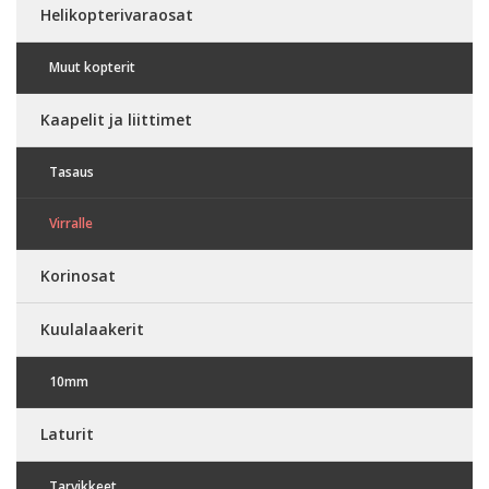
Helikopterivaraosat
Muut kopterit
Kaapelit ja liittimet
Tasaus
Virralle
Korinosat
Kuulalaakerit
10mm
Laturit
Tarvikkeet