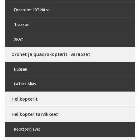
Firestorm 10T Nitro
Traxxas
XRAY
Dronet ja quadrokopterit -varaosat
Hubsan
LaTrax Alias
Helikopterit
Helikopteritarvikkeet
Roottorinlavat