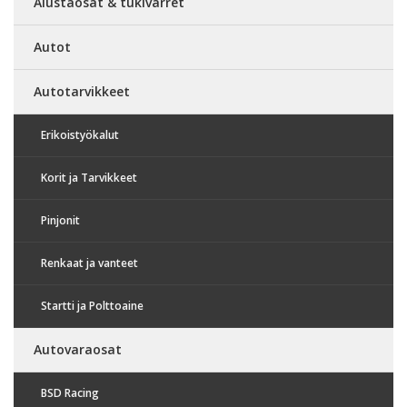
Alustaosat & tukivarret
Autot
Autotarvikkeet
Erikoistyökalut
Korit ja Tarvikkeet
Pinjonit
Renkaat ja vanteet
Startti ja Polttoaine
Autovaraosat
BSD Racing