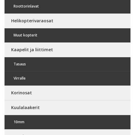
Roottorinlavat
Helikopterivaraosat
Muut kopterit
Kaapelit ja liittimet
Tasaus
Virralle
Korinosat
Kuulalaakerit
10mm