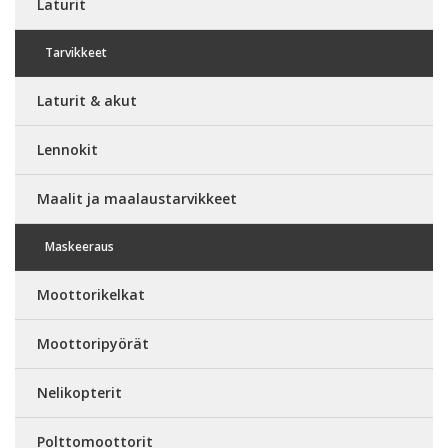
Laturit
Tarvikkeet
Laturit & akut
Lennokit
Maalit ja maalaustarvikkeet
Maskeeraus
Moottorikelkat
Moottoripyörät
Nelikopterit
Polttomoottorit