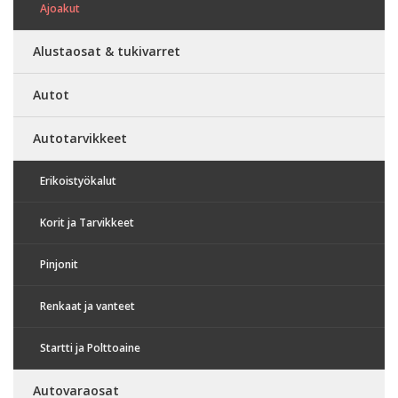
Ajoakut
Alustaosat & tukivarret
Autot
Autotarvikkeet
Erikoistyökalut
Korit ja Tarvikkeet
Pinjonit
Renkaat ja vanteet
Startti ja Polttoaine
Autovaraosat