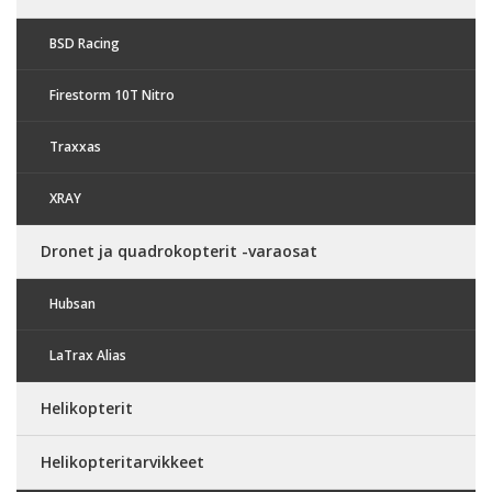
BSD Racing
Firestorm 10T Nitro
Traxxas
XRAY
Dronet ja quadrokopterit -varaosat
Hubsan
LaTrax Alias
Helikopterit
Helikopteritarvikkeet