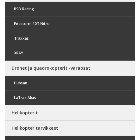
BSD Racing
Firestorm 10T Nitro
Traxxas
XRAY
Dronet ja quadrokopterit -varaosat
Hubsan
LaTrax Alias
Helikopterit
Helikopteritarvikkeet