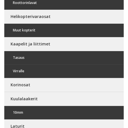
Roottorinlavat
Helikopterivaraosat
Muut kopterit
Kaapelit ja liittimet
Tasaus
Virralle
Korinosat
Kuulalaakerit
10mm
Laturit