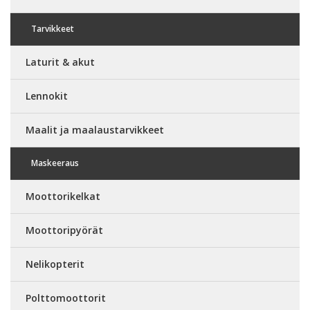
Tarvikkeet
Laturit & akut
Lennokit
Maalit ja maalaustarvikkeet
Maskeeraus
Moottorikelkat
Moottoripyörät
Nelikopterit
Polttomoottorit