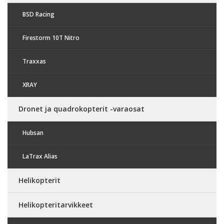
BSD Racing
Firestorm 10T Nitro
Traxxas
XRAY
Dronet ja quadrokopterit -varaosat
Hubsan
LaTrax Alias
Helikopterit
Helikopteritarvikkeet