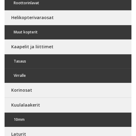
Roottorinlavat
Helikopterivaraosat
Muut kopterit
Kaapelit ja liittimet
Tasaus
Virralle
Korinosat
Kuulalaakerit
10mm
Laturit