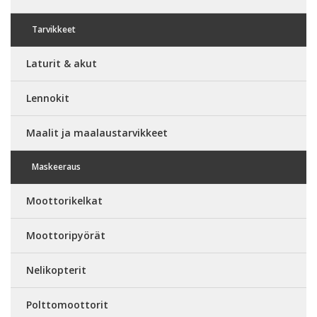
Tarvikkeet
Laturit & akut
Lennokit
Maalit ja maalaustarvikkeet
Maskeeraus
Moottorikelkat
Moottoripyörät
Nelikopterit
Polttomoottorit