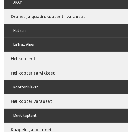
XRAY
Dronet ja quadrokopterit -varaosat
Hubsan
LaTrax Alias
Helikopterit
Helikopteritarvikkeet
Roottorinlavat
Helikopterivaraosat
Muut kopterit
Kaapelit ja liittimet