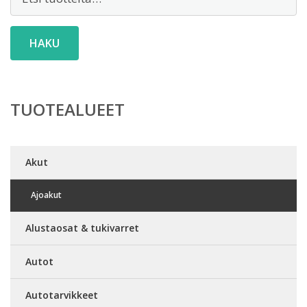
HAKU
TUOTEALUEET
Akut
Ajoakut
Alustaosat & tukivarret
Autot
Autotarvikkeet