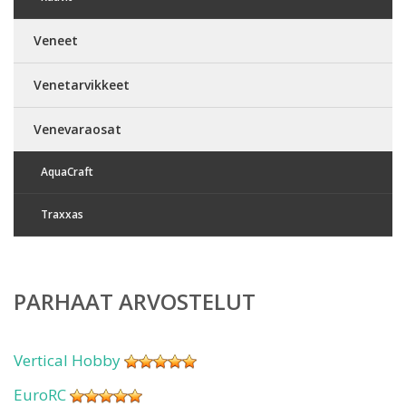
Veneet
Venetarvikkeet
Venevaraosat
AquaCraft
Traxxas
PARHAAT ARVOSTELUT
Vertical Hobby
EuroRC