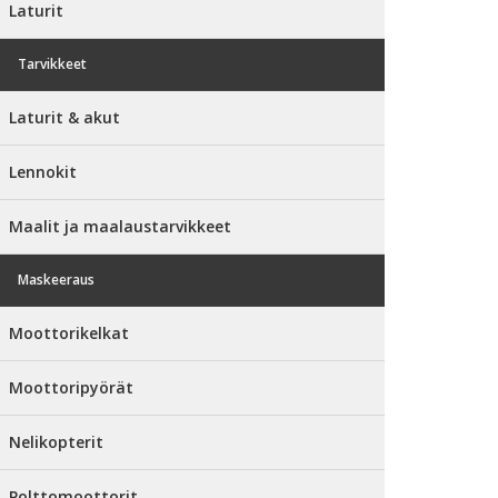
Laturit
Tarvikkeet
Laturit & akut
Lennokit
Maalit ja maalaustarvikkeet
Maskeeraus
Moottorikelkat
Moottoripyörät
Nelikopterit
Polttomoottorit