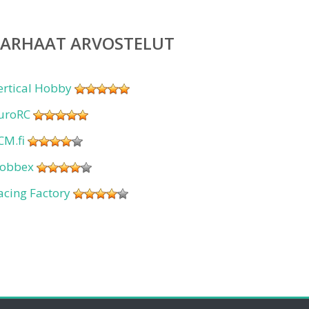
PARHAAT ARVOSTELUT
ertical Hobby
uroRC
CM.fi
obbex
acing Factory