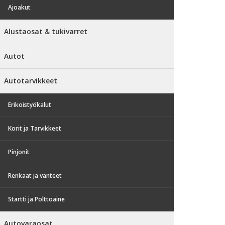
Ajoakut
Alustaosat & tukivarret
Autot
Autotarvikkeet
Erikoistyökalut
Korit ja Tarvikkeet
Pinjonit
Renkaat ja vanteet
Startti ja Polttoaine
Autovaraosat