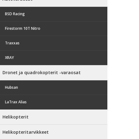
BSD Racing
Firestorm 10T Nitro
Traxxas
XRAY
Dronet ja quadrokopterit -varaosat
Hubsan
LaTrax Alias
Helikopterit
Helikopteritarvikkeet