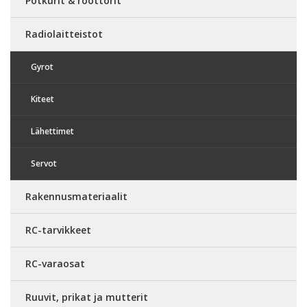
Potkurit & roottorit
Radiolaitteistot
Gyrot
Kiteet
Lähettimet
Servot
Rakennusmateriaalit
RC-tarvikkeet
RC-varaosat
Ruuvit, prikat ja mutterit