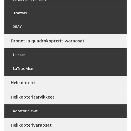
Traxxas
XRAY
Dronet ja quadrokopterit -varaosat
Hubsan
LaTrax Alias
Helikopterit
Helikopteritarvikkeet
Roottorinlavat
Helikopterivaraosat