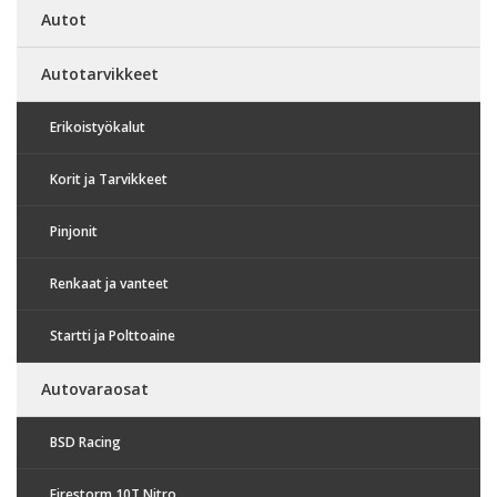
Autot
Autotarvikkeet
Erikoistyökalut
Korit ja Tarvikkeet
Pinjonit
Renkaat ja vanteet
Startti ja Polttoaine
Autovaraosat
BSD Racing
Firestorm 10T Nitro