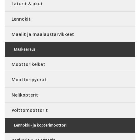
Laturit & akut
Lennokit
Maalit ja maalaustarvikkeet
Maskeeraus
Moottorikelkat
Moottoripyörät
Nelikopterit
Polttomoottorit
Lennokki- ja kopterimoottori