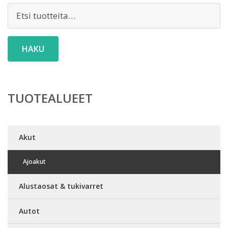
Etsi:
HAKU
TUOTEALUEET
Akut
Ajoakut
Alustaosat & tukivarret
Autot