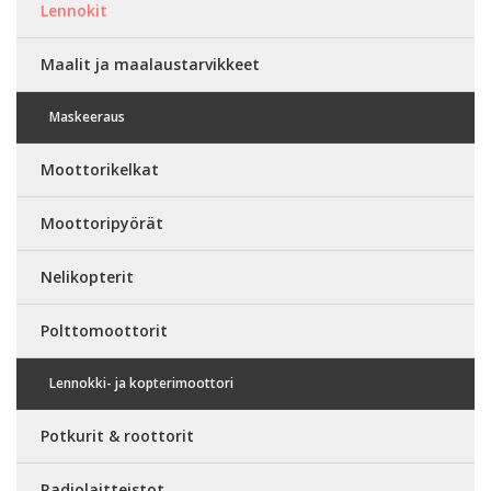
Lennokit
Maalit ja maalaustarvikkeet
Maskeeraus
Moottorikelkat
Moottoripyörät
Nelikopterit
Polttomoottorit
Lennokki- ja kopterimoottori
Potkurit & roottorit
Radiolaitteistot