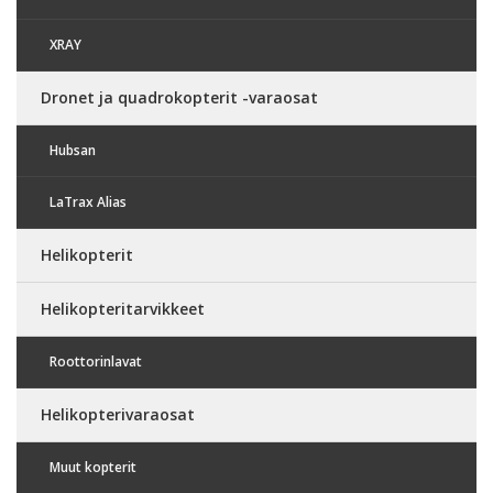
XRAY
Dronet ja quadrokopterit -varaosat
Hubsan
LaTrax Alias
Helikopterit
Helikopteritarvikkeet
Roottorinlavat
Helikopterivaraosat
Muut kopterit