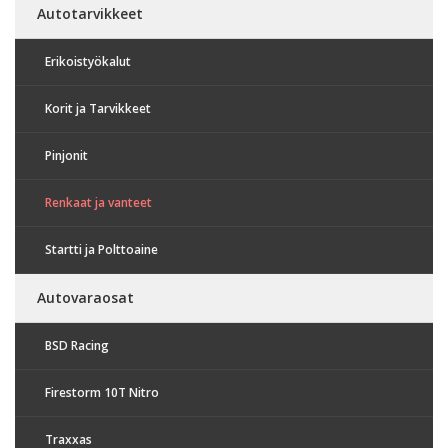
Autotarvikkeet
Erikoistyökalut
Korit ja Tarvikkeet
Pinjonit
Renkaat ja vanteet
Startti ja Polttoaine
Autovaraosat
BSD Racing
Firestorm 10T Nitro
Traxxas