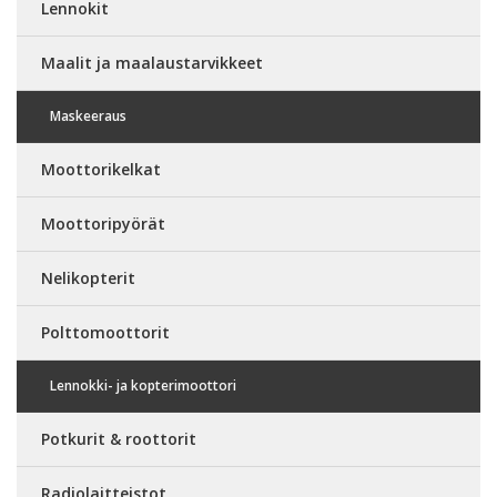
Lennokit
Maalit ja maalaustarvikkeet
Maskeeraus
Moottorikelkat
Moottoripyörät
Nelikopterit
Polttomoottorit
Lennokki- ja kopterimoottori
Potkurit & roottorit
Radiolaitteistot