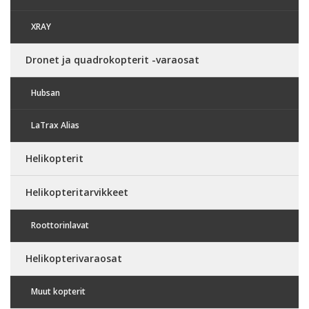
XRAY
Dronet ja quadrokopterit -varaosat
Hubsan
LaTrax Alias
Helikopterit
Helikopteritarvikkeet
Roottorinlavat
Helikopterivaraosat
Muut kopterit