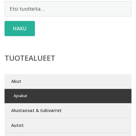
Etsi:
HAKU
TUOTEALUEET
Akut
Ajoakut
Alustaosat & tukivarret
Autot