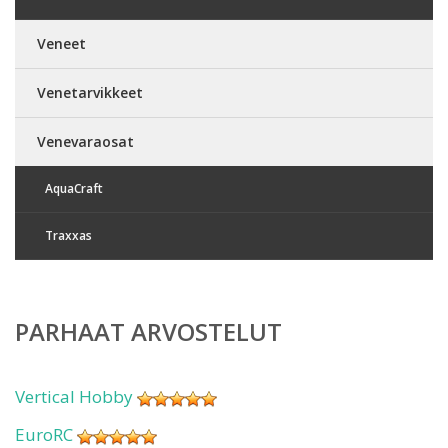
Veneet
Venetarvikkeet
Venevaraosat
AquaCraft
Traxxas
PARHAAT ARVOSTELUT
Vertical Hobby
EuroRC