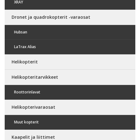
XRAY
Dronet ja quadrokopterit -varaosat
Hubsan
LaTrax Alias
Helikopterit
Helikopteritarvikkeet
Roottorinlavat
Helikopterivaraosat
Muut kopterit
Kaapelit ja liittimet