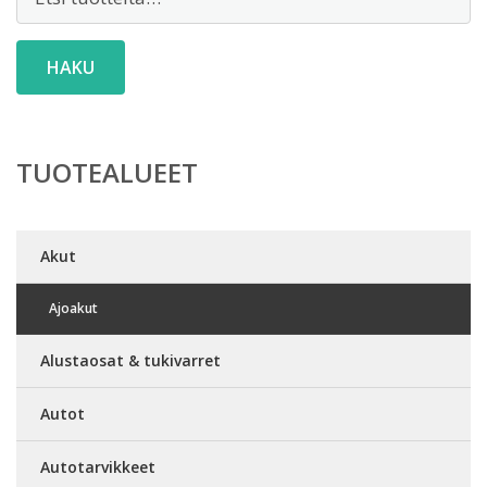
HAKU
TUOTEALUEET
Akut
Ajoakut
Alustaosat & tukivarret
Autot
Autotarvikkeet