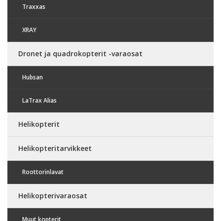
Traxxas
XRAY
Dronet ja quadrokopterit -varaosat
Hubsan
LaTrax Alias
Helikopterit
Helikopteritarvikkeet
Roottorinlavat
Helikopterivaraosat
Muut kopterit