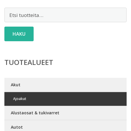
Etsi:
HAKU
TUOTEALUEET
Akut
Ajoakut
Alustaosat & tukivarret
Autot