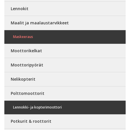
Lennokit
Maalit ja maalaustarvikkeet
Maskeeraus
Moottorikelkat
Moottoripyörät
Nelikopterit
Polttomoottorit
Lennokki- ja kopterimoottori
Potkurit & roottorit