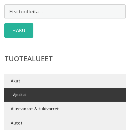
Etsi:
HAKU
TUOTEALUEET
Akut
Ajoakut
Alustaosat & tukivarret
Autot