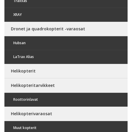
Traxxas
XRAY
Dronet ja quadrokopterit -varaosat
Hubsan
LaTrax Alias
Helikopterit
Helikopteritarvikkeet
Roottorinlavat
Helikopterivaraosat
Muut kopterit