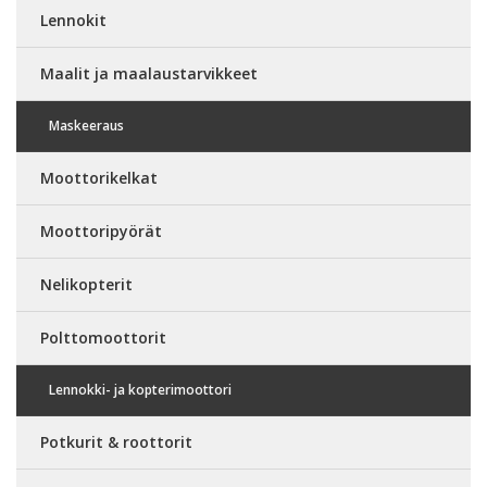
Lennokit
Maalit ja maalaustarvikkeet
Maskeeraus
Moottorikelkat
Moottoripyörät
Nelikopterit
Polttomoottorit
Lennokki- ja kopterimoottori
Potkurit & roottorit