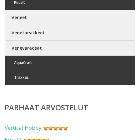
Ruuvit
Veneet
Venetarvikkeet
Venevaraosat
AquaCraft
Traxxas
PARHAAT ARVOSTELUT
Vertical Hobby
EuroRC