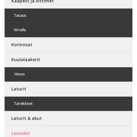
Kaapelit ja liittimet
Tasaus
Virralle
Korinosat
Kuulalaakerit
10mm
Laturit
Tarvikkeet
Laturit & akut
Lennokit