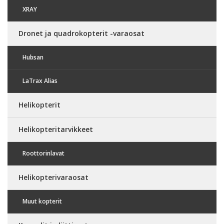
XRAY
Dronet ja quadrokopterit -varaosat
Hubsan
LaTrax Alias
Helikopterit
Helikopteritarvikkeet
Roottorinlavat
Helikopterivaraosat
Muut kopterit