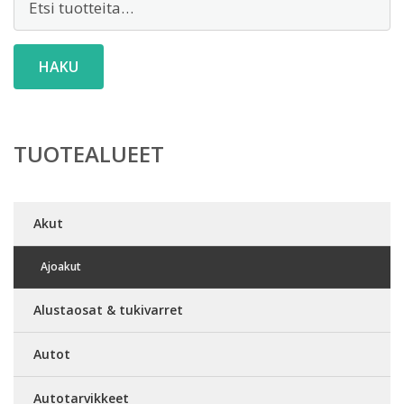
HAKU
TUOTEALUEET
Akut
Ajoakut
Alustaosat & tukivarret
Autot
Autotarvikkeet