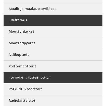
Maalit ja maalaustarvikkeet
Maskeeraus
Moottorikelkat
Moottoripyörät
Nelikopterit
Polttomoottorit
Lennokki- ja kopterimoottori
Potkurit & roottorit
Radiolaitteistot