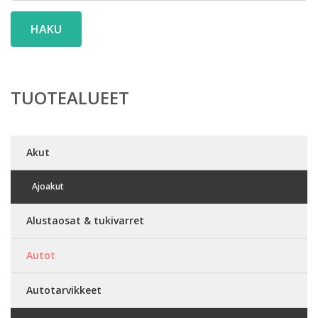
HAKU
TUOTEALUEET
Akut
Ajoakut
Alustaosat & tukivarret
Autot
Autotarvikkeet