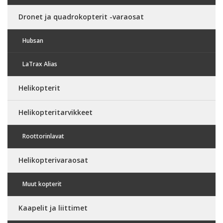
Dronet ja quadrokopterit -varaosat
Hubsan
LaTrax Alias
Helikopterit
Helikopteritarvikkeet
Roottorinlavat
Helikopterivaraosat
Muut kopterit
Kaapelit ja liittimet