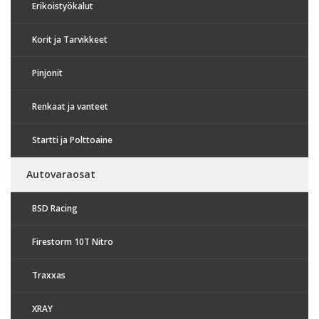
Erikoistyökalut
Korit ja Tarvikkeet
Pinjonit
Renkaat ja vanteet
Startti ja Polttoaine
Autovaraosat
BSD Racing
Firestorm 10T Nitro
Traxxas
XRAY