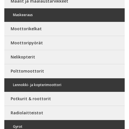
Maalit ja maalaustarvikkeet
Maskeeraus
Moottorikelkat
Moottoripyörät
Nelikopterit
Polttomoottorit
Lennokki- ja kopterimoottori
Potkurit & roottorit
Radiolaitteistot
Gyrot