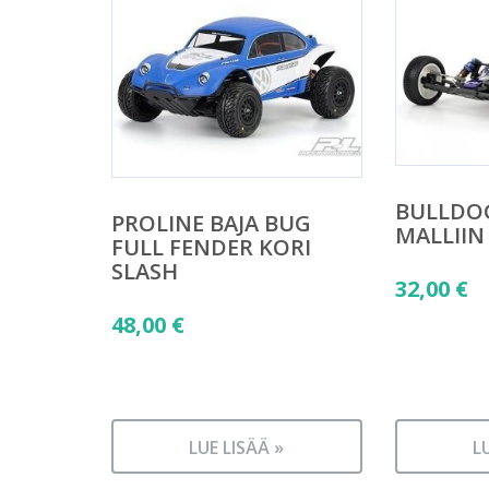
BULLDO
PROLINE BAJA BUG
MALLIIN
FULL FENDER KORI
SLASH
32,00
€
48,00
€
LUE LISÄÄ »
L