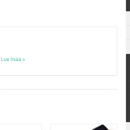
…
Lue lisää »