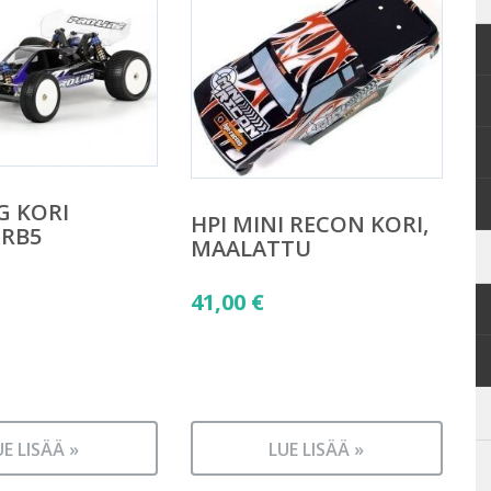
G KORI
HPI MINI RECON KORI,
 RB5
MAALATTU
41,00
€
UE LISÄÄ »
LUE LISÄÄ »