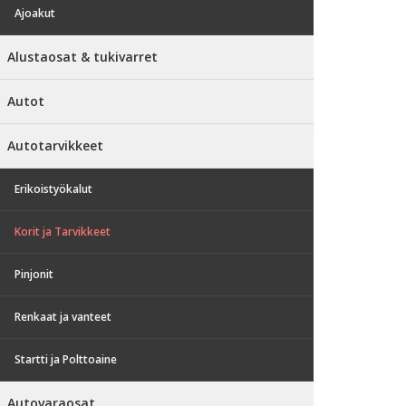
Ajoakut
Alustaosat & tukivarret
Autot
Autotarvikkeet
Erikoistyökalut
Korit ja Tarvikkeet
Pinjonit
Renkaat ja vanteet
Startti ja Polttoaine
Autovaraosat