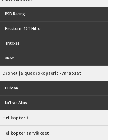
BSD Racing
Firestorm 10T Nitro
Traxxas
XRAY
Dronet ja quadrokopterit -varaosat
Hubsan
LaTrax Alias
Helikopterit
Helikopteritarvikkeet