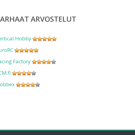
PARHAAT ARVOSTELUT
ertical Hobby
uroRC
acing Factory
CM.fi
obbex