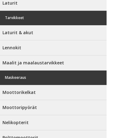
Laturit
Tarvikkeet
Laturit & akut
Lennokit
Maalit ja maalaustarvikkeet
Maskeeraus
Moottorikelkat
Moottoripyörät
Nelikopterit
Polttomoottorit