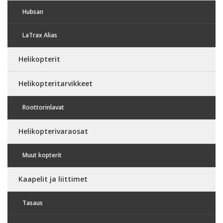
Hubsan
LaTrax Alias
Helikopterit
Helikopteritarvikkeet
Roottorinlavat
Helikopterivaraosat
Muut kopterit
Kaapelit ja liittimet
Tasaus