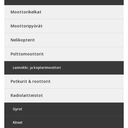
Moottorikelkat
Moottoripyörät
Nelikopterit
Polttomoottorit
Lennokki- ja kopterimoottori
Potkurit & roottorit
Radiolaitteistot
Gyrot
Kiteet