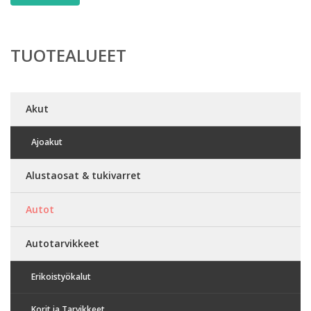
TUOTEALUEET
Akut
Ajoakut
Alustaosat & tukivarret
Autot
Autotarvikkeet
Erikoistyökalut
Korit ja Tarvikkeet