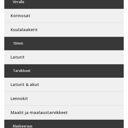
Virralle
Korinosat
Kuulalaakerit
10mm
Laturit
Tarvikkeet
Laturit & akut
Lennokit
Maalit ja maalaustarvikkeet
Maskeeraus