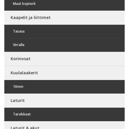
Muut kopterit
Kaapelit ja liittimet
Tasaus
Virralle
Korinosat
Kuulalaakerit
10mm
Laturit
Tarvikkeet
Laturit & akut