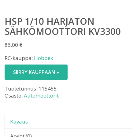
HSP 1/10 HARJATON
SÄHKÖMOOTTORI KV3300
86,00
€
RC-kauppa:
Hobbex
SIIRRY KAUPPAAN »
Tuotetunnus:
115455
Osasto:
Automoottorit
Kuvaus
Arviot (0)