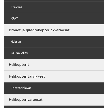
Traxxas
XRAY
Dronet ja quadrokopterit -varaosat
Hubsan
LaTrax Alias
Helikopterit
Helikopteritarvikkeet
Roottorinlavat
Helikopterivaraosat