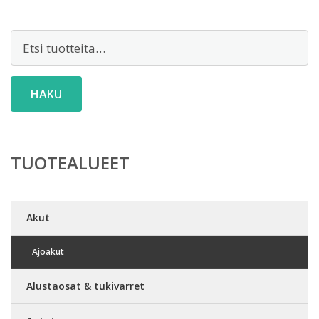
Etsi:
HAKU
TUOTEALUEET
Akut
Ajoakut
Alustaosat & tukivarret