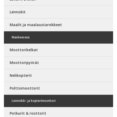
Lennokit
Maalit ja maalaustarvikkeet
Maskeeraus
Moottorikelkat
Moottoripyörät
Nelikopterit
Polttomoottorit
Lennokki- ja kopterimoottori
Potkurit & roottorit