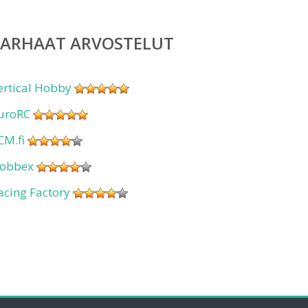
PARHAAT ARVOSTELUT
ertical Hobby
uroRC
CM.fi
obbex
acing Factory