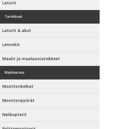
Laturit
Tarvikkeet
Laturit & akut
Lennokit
Maalit ja maalaustarvikkeet
Maskeeraus
Moottorikelkat
Moottoripyörät
Nelikopterit
Polttomoottorit