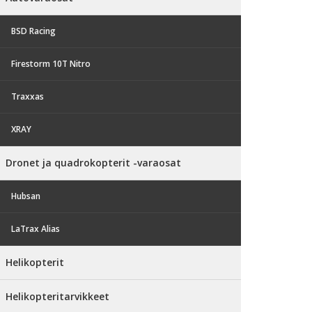
BSD Racing
Firestorm 10T Nitro
Traxxas
XRAY
Dronet ja quadrokopterit -varaosat
Hubsan
LaTrax Alias
Helikopterit
Helikopteritarvikkeet