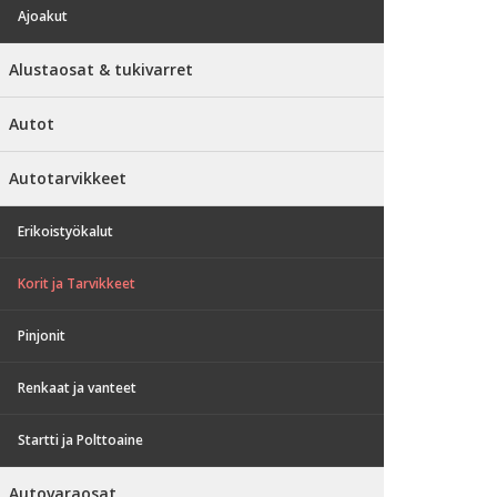
Ajoakut
Alustaosat & tukivarret
Autot
Autotarvikkeet
Erikoistyökalut
Korit ja Tarvikkeet
Pinjonit
Renkaat ja vanteet
Startti ja Polttoaine
Autovaraosat