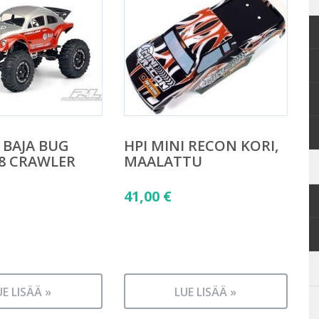
 BAJA BUG
HPI MINI RECON KORI,
18 CRAWLER
MAALATTU
41,00
€
UE LISÄÄ »
LUE LISÄÄ »