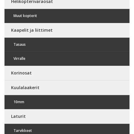
Helikopterivaraosat
Muut kopterit
Kaapelit ja liittimet
Tasaus
Virralle
Korinosat
Kuulalaakerit
10mm
Laturit
Tarvikkeet