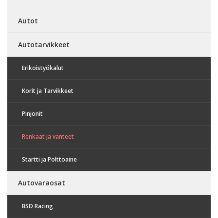
Autot
Autotarvikkeet
Erikoistyökalut
Korit ja Tarvikkeet
Pinjonit
Renkaat ja vanteet
Startti ja Polttoaine
Autovaraosat
BSD Racing