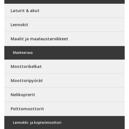
Laturit & akut
Lennokit
Maalit ja maalaustarvikkeet
Maskeeraus
Moottorikelkat
Moottoripyörät
Nelikopterit
Polttomoottorit
Lennokki- ja kopterimoottori