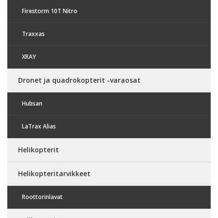
Firestorm 10T Nitro
Traxxas
XRAY
Dronet ja quadrokopterit -varaosat
Hubsan
LaTrax Alias
Helikopterit
Helikopteritarvikkeet
Roottorinlavat