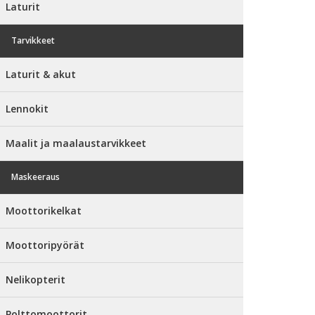
Laturit
Tarvikkeet
Laturit & akut
Lennokit
Maalit ja maalaustarvikkeet
Maskeeraus
Moottorikelkat
Moottoripyörät
Nelikopterit
Polttomoottorit