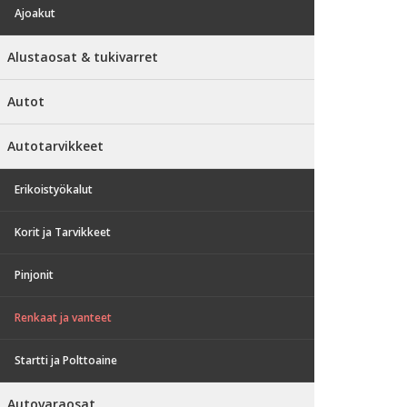
Ajoakut
Alustaosat & tukivarret
Autot
Autotarvikkeet
Erikoistyökalut
Korit ja Tarvikkeet
Pinjonit
Renkaat ja vanteet
Startti ja Polttoaine
Autovaraosat