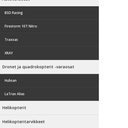
BSD Racing
Firestorm 10T Nitro
Traxxas
XRAY
Dronet ja quadrokopterit -varaosat
Hubsan
LaTrax Alias
Helikopterit
Helikopteritarvikkeet