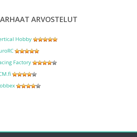
PARHAAT ARVOSTELUT
ertical Hobby
uroRC
acing Factory
CM.fi
obbex