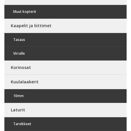
Muut kopterit
Kaapelit ja liittimet
Tasaus
Virralle
Korinosat
Kuulalaakerit
10mm
Laturit
Tarvikkeet