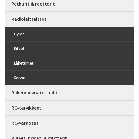
Potkurit & roottorit
Radiolaitteistot
Gyrot
Kiteet
Lähettimet
Servot
Rakennusmateriaalit
RC-tarvikkeet
RC-varaosat
Ruuvit, prikat ja mutterit