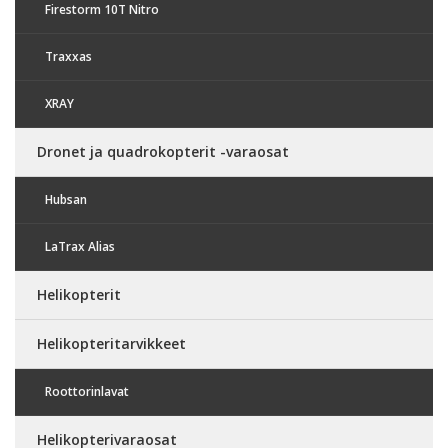
Firestorm 10T Nitro
Traxxas
XRAY
Dronet ja quadrokopterit -varaosat
Hubsan
LaTrax Alias
Helikopterit
Helikopteritarvikkeet
Roottorinlavat
Helikopterivaraosat