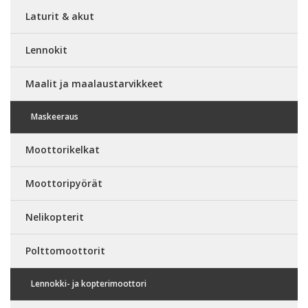
Laturit & akut
Lennokit
Maalit ja maalaustarvikkeet
Maskeeraus
Moottorikelkat
Moottoripyörät
Nelikopterit
Polttomoottorit
Lennokki- ja kopterimoottori