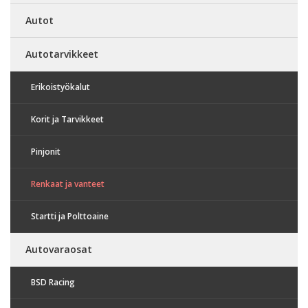
Autot
Autotarvikkeet
Erikoistyökalut
Korit ja Tarvikkeet
Pinjonit
Renkaat ja vanteet
Startti ja Polttoaine
Autovaraosat
BSD Racing