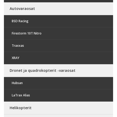
Autovaraosat
BSD Racing
Firestorm 10T Nitro
Traxxas
XRAY
Dronet ja quadrokopterit -varaosat
Hubsan
LaTrax Alias
Helikopterit