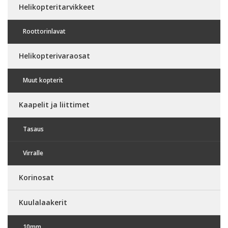
Helikopteritarvikkeet
Roottorinlavat
Helikopterivaraosat
Muut kopterit
Kaapelit ja liittimet
Tasaus
Virralle
Korinosat
Kuulalaakerit
10mm