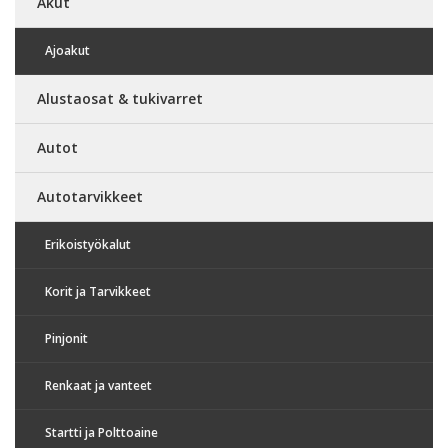
Akut
Ajoakut
Alustaosat & tukivarret
Autot
Autotarvikkeet
Erikoistyökalut
Korit ja Tarvikkeet
Pinjonit
Renkaat ja vanteet
Startti ja Polttoaine