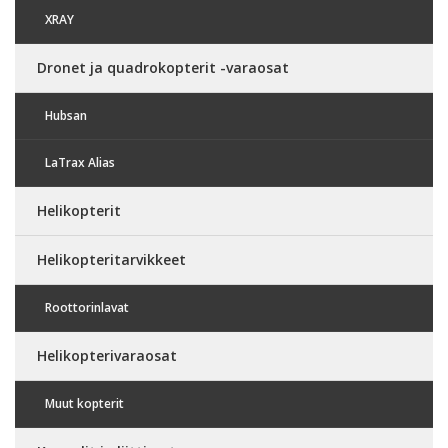
XRAY
Dronet ja quadrokopterit -varaosat
Hubsan
LaTrax Alias
Helikopterit
Helikopteritarvikkeet
Roottorinlavat
Helikopterivaraosat
Muut kopterit