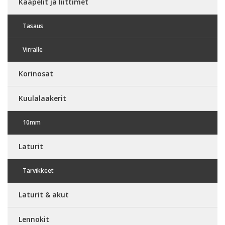
Kaapelit ja liittimet
Tasaus
Virralle
Korinosat
Kuulalaakerit
10mm
Laturit
Tarvikkeet
Laturit & akut
Lennokit