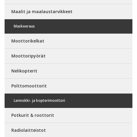
Maalit ja maalaustarvikkeet
Maskeeraus
Moottorikelkat
Moottoripyörät
Nelikopterit
Polttomoottorit
Lennokki- ja kopterimoottori
Potkurit & roottorit
Radiolaitteistot