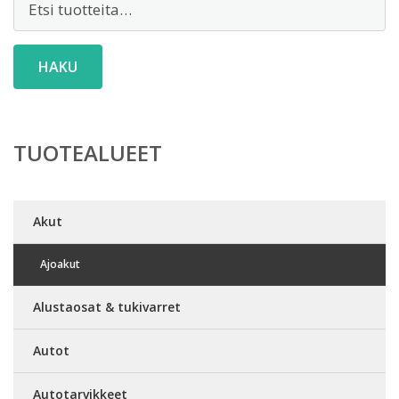
HAKU
TUOTEALUEET
Akut
Ajoakut
Alustaosat & tukivarret
Autot
Autotarvikkeet