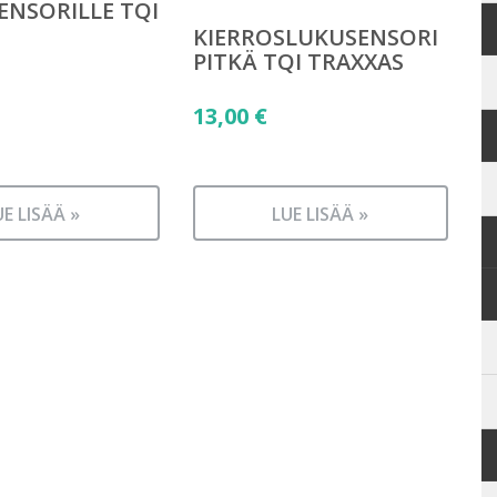
NSORILLE TQI
S
KIERROSLUKUSENSORI
PITKÄ TQI TRAXXAS
13,00
€
UE LISÄÄ »
LUE LISÄÄ »