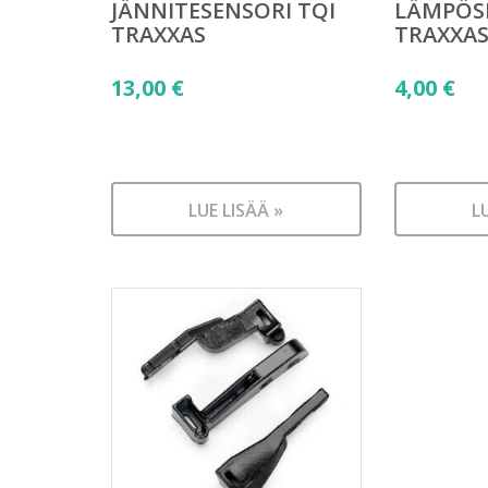
JÄNNITESENSORI TQI
LÄMPÖSE
TRAXXAS
TRAXXA
13,00
€
4,00
€
LUE LISÄÄ »
L