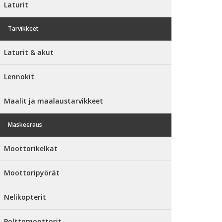
Laturit
Tarvikkeet
Laturit & akut
Lennokit
Maalit ja maalaustarvikkeet
Maskeeraus
Moottorikelkat
Moottoripyörät
Nelikopterit
Polttomoottorit