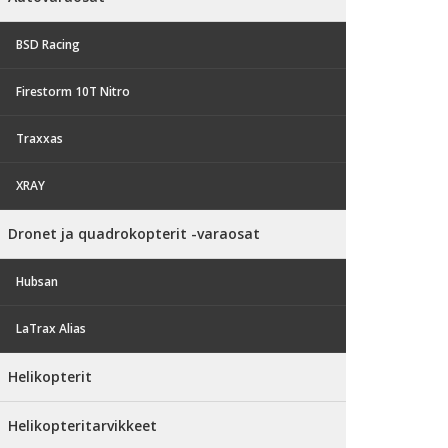
BSD Racing
Firestorm 10T Nitro
Traxxas
XRAY
Dronet ja quadrokopterit -varaosat
Hubsan
LaTrax Alias
Helikopterit
Helikopteritarvikkeet