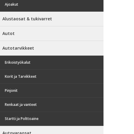
Ajoakut
Alustaosat & tukivarret
Autot
Autotarvikkeet
Erikoistyökalut
Korit ja Tarvikkeet
Pinjonit
Renkaat ja vanteet
Startti ja Polttoaine
Autovaraosat