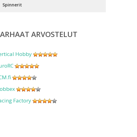
Spinnerit
PARHAAT ARVOSTELUT
ertical Hobby
uroRC
CM.fi
obbex
acing Factory