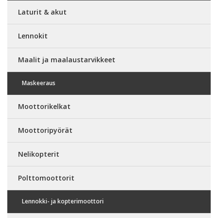
Laturit & akut
Lennokit
Maalit ja maalaustarvikkeet
Maskeeraus
Moottorikelkat
Moottoripyörät
Nelikopterit
Polttomoottorit
Lennokki- ja kopterimoottori