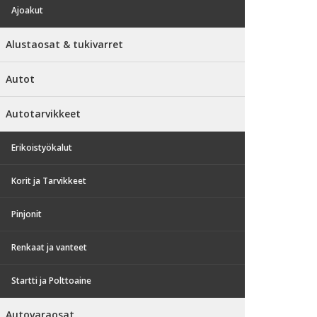
Ajoakut
Alustaosat & tukivarret
Autot
Autotarvikkeet
Erikoistyökalut
Korit ja Tarvikkeet
Pinjonit
Renkaat ja vanteet
Startti ja Polttoaine
Autovaraosat