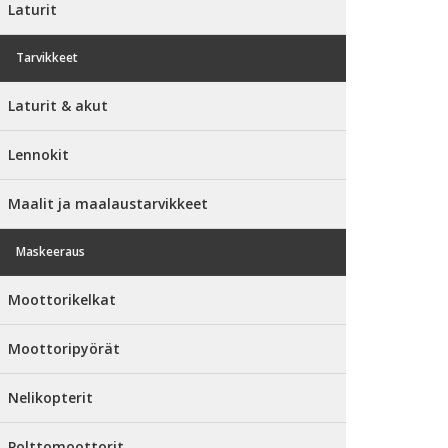
Laturit
Tarvikkeet
Laturit & akut
Lennokit
Maalit ja maalaustarvikkeet
Maskeeraus
Moottorikelkat
Moottoripyörät
Nelikopterit
Polttomoottorit