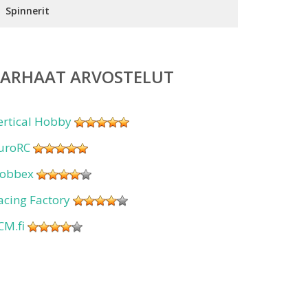
Spinnerit
PARHAAT ARVOSTELUT
ertical Hobby
uroRC
obbex
acing Factory
CM.fi