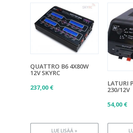
QUATTRO B6 4X80W
12V SKYRC
LATURI P
237,00
€
230/12V
54,00
€
LUE LISÄÄ »
L