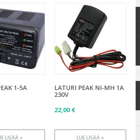
EAK 1-5A
LATURI PEAK NI-MH 1A
230V
22,00
€
UE LISÄÄ »
LUE LISÄÄ »