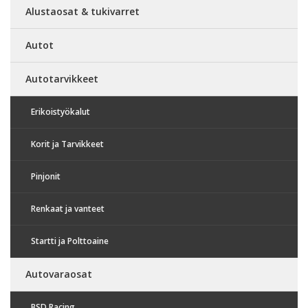
Alustaosat & tukivarret
Autot
Autotarvikkeet
Erikoistyökalut
Korit ja Tarvikkeet
Pinjonit
Renkaat ja vanteet
Startti ja Polttoaine
Autovaraosat
BSD Racing