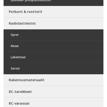
Lennokki- ja kopterimoottori
Potkurit & roottorit
Radiolaitteistot
Gyrot
Kiteet
Lähettimet
Servot
Rakennusmateriaalit
RC-tarvikkeet
RC-varaosat