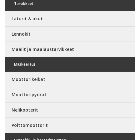
Tarvikkeet
Laturit & akut
Lennokit
Maalit ja maalaustarvikkeet
Maskeeraus
Moottorikelkat
Moottoripyörät
Nelikopterit
Polttomoottorit