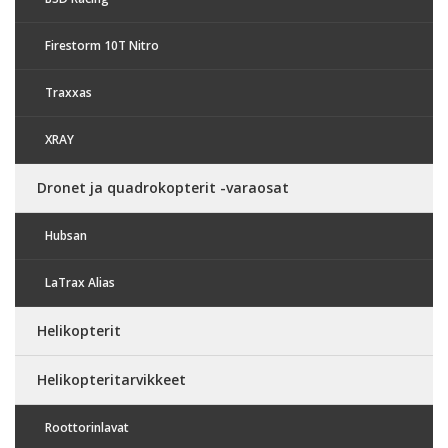
Firestorm 10T Nitro
Traxxas
XRAY
Dronet ja quadrokopterit -varaosat
Hubsan
LaTrax Alias
Helikopterit
Helikopteritarvikkeet
Roottorinlavat