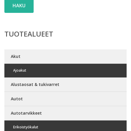
HAKU
TUOTEALUEET
Akut
Ajoakut
Alustaosat & tukivarret
Autot
Autotarvikkeet
Erikoistyökalut