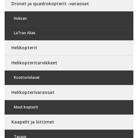
Dronet ja quadrokopterit -varaosat
Hubsan
LaTrax Alias
Helikopterit
Helikopteritarvikkeet
Roottorinlavat
Helikopterivaraosat
Muut kopterit
Kaapelit ja liittimet
Tasaus