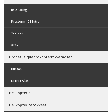
BSD Racing
Firestorm 10T Nitro
Traxxas
XRAY
Dronet ja quadrokopterit -varaosat
Hubsan
LaTrax Alias
Helikopterit
Helikopteritarvikkeet