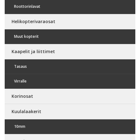
Roottorinlavat
Helikopterivaraosat
Muut kopterit
Kaapelit ja liittimet
Tasaus
Virralle
Korinosat
Kuulalaakerit
10mm