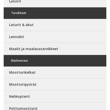
Laturit
Tarvikkeet
Laturit & akut
Lennokit
Maalit ja maalaustarvikkeet
Maskeeraus
Moottorikelkat
Moottoripyörät
Nelikopterit
Polttomoottorit