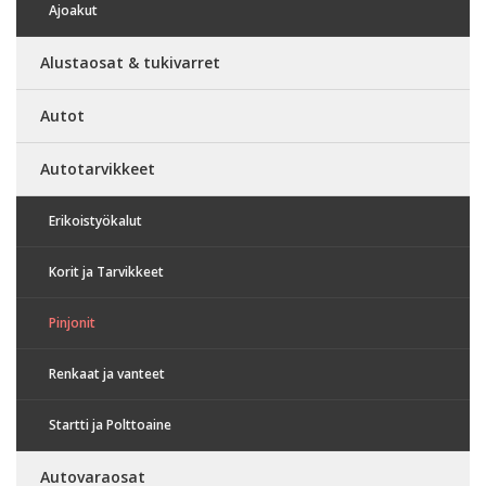
Ajoakut
Alustaosat & tukivarret
Autot
Autotarvikkeet
Erikoistyökalut
Korit ja Tarvikkeet
Pinjonit
Renkaat ja vanteet
Startti ja Polttoaine
Autovaraosat