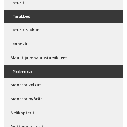
Laturit
Tarvikkeet
Laturit & akut
Lennokit
Maalit ja maalaustarvikkeet
Maskeeraus
Moottorikelkat
Moottoripyörät
Nelikopterit
Polttomoottorit