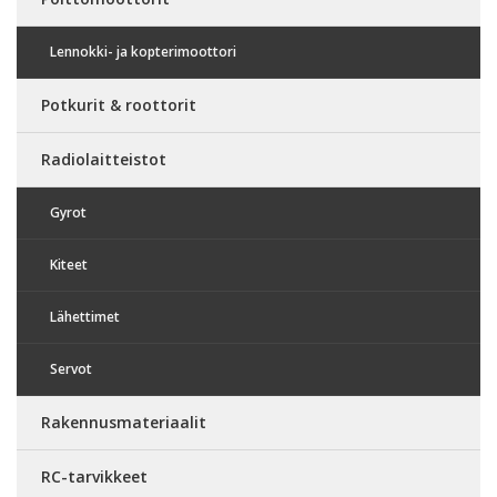
Lennokki- ja kopterimoottori
Potkurit & roottorit
Radiolaitteistot
Gyrot
Kiteet
Lähettimet
Servot
Rakennusmateriaalit
RC-tarvikkeet