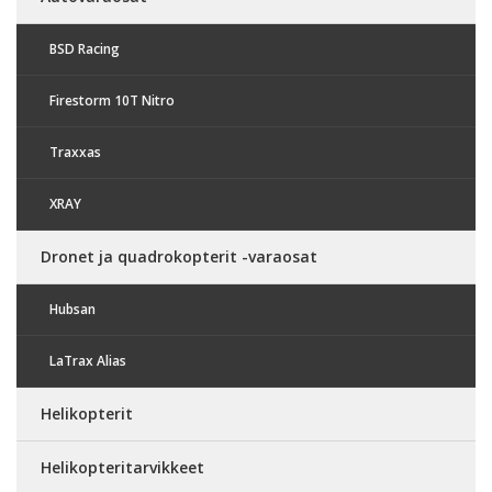
BSD Racing
Firestorm 10T Nitro
Traxxas
XRAY
Dronet ja quadrokopterit -varaosat
Hubsan
LaTrax Alias
Helikopterit
Helikopteritarvikkeet