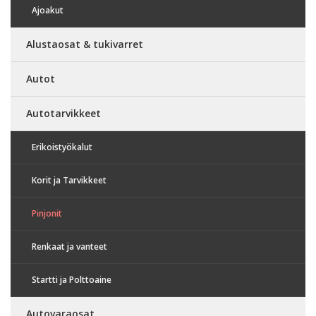
Ajoakut
Alustaosat & tukivarret
Autot
Autotarvikkeet
Erikoistyökalut
Korit ja Tarvikkeet
Pinjonit
Renkaat ja vanteet
Startti ja Polttoaine
Autovaraosat