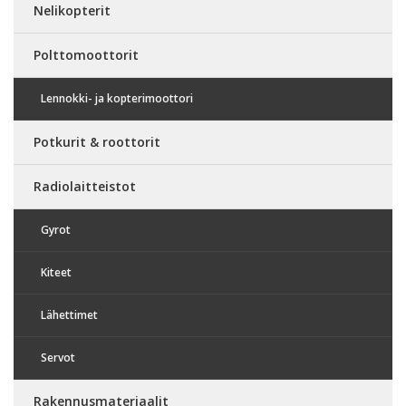
Nelikopterit
Polttomoottorit
Lennokki- ja kopterimoottori
Potkurit & roottorit
Radiolaitteistot
Gyrot
Kiteet
Lähettimet
Servot
Rakennusmateriaalit