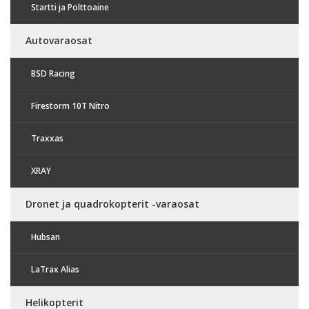
Startti ja Polttoaine
Autovaraosat
BSD Racing
Firestorm 10T Nitro
Traxxas
XRAY
Dronet ja quadrokopterit -varaosat
Hubsan
LaTrax Alias
Helikopterit