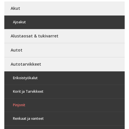
Akut
Ajoakut
Alustaosat & tukivarret
Autot
Autotarvikkeet
Erikoistyökalut
Korit ja Tarvikkeet
Pinjonit
Renkaat ja vanteet