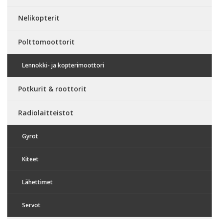
Nelikopterit
Polttomoottorit
Lennokki- ja kopterimoottori
Potkurit & roottorit
Radiolaitteistot
Gyrot
Kiteet
Lähettimet
Servot