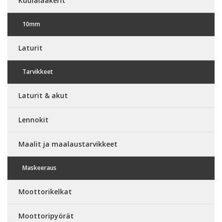
Kuulalaakerit
10mm
Laturit
Tarvikkeet
Laturit & akut
Lennokit
Maalit ja maalaustarvikkeet
Maskeeraus
Moottorikelkat
Moottoripyörät