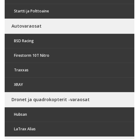
Startti ja Polttoaine
Autovaraosat
BSD Racing
Firestorm 10T Nitro
Traxxas
XRAY
Dronet ja quadrokopterit -varaosat
Hubsan
LaTrax Alias