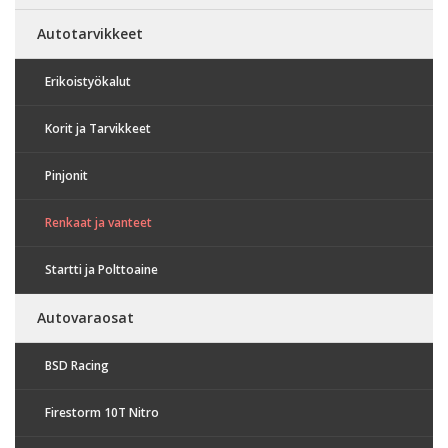
Autotarvikkeet
Erikoistyökalut
Korit ja Tarvikkeet
Pinjonit
Renkaat ja vanteet
Startti ja Polttoaine
Autovaraosat
BSD Racing
Firestorm 10T Nitro