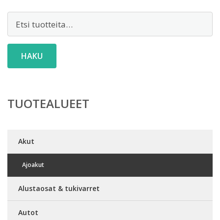
Etsi:
HAKU
TUOTEALUEET
Akut
Ajoakut
Alustaosat & tukivarret
Autot