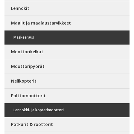
Lennokit
Maalit ja maalaustarvikkeet
Maskeeraus
Moottorikelkat
Moottoripyörät
Nelikopterit
Polttomoottorit
Lennokki- ja kopterimoottori
Potkurit & roottorit