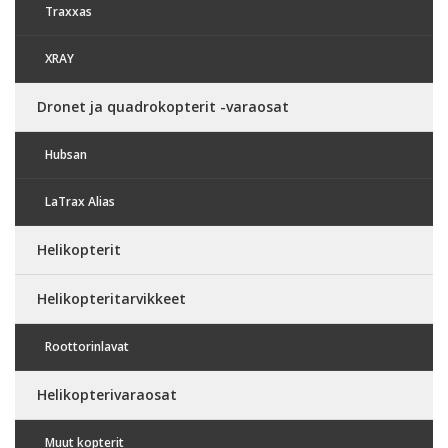
Traxxas
XRAY
Dronet ja quadrokopterit -varaosat
Hubsan
LaTrax Alias
Helikopterit
Helikopteritarvikkeet
Roottorinlavat
Helikopterivaraosat
Muut kopterit