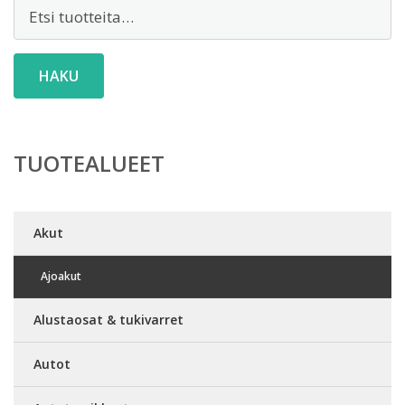
Etsi:
HAKU
TUOTEALUEET
Akut
Ajoakut
Alustaosat & tukivarret
Autot