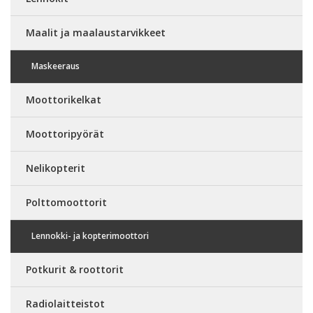
Maalit ja maalaustarvikkeet
Maskeeraus
Moottorikelkat
Moottoripyörät
Nelikopterit
Polttomoottorit
Lennokki- ja kopterimoottori
Potkurit & roottorit
Radiolaitteistot