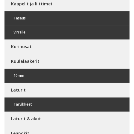
Kaapelit ja liittimet
Tasaus
Virralle
Korinosat
Kuulalaakerit
10mm
Laturit
Tarvikkeet
Laturit & akut
Lennokit