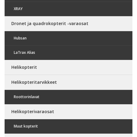
XRAY
Dronet ja quadrokopterit -varaosat
Hubsan
LaTrax Alias
Helikopterit
Helikopteritarvikkeet
Roottorinlavat
Helikopterivaraosat
Muut kopterit