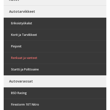
Autotarvikkeet
Erikoistyökalut
Korit ja Tarvikkeet
Pinjonit
Renkaat ja vanteet
Startti ja Polttoaine
Autovaraosat
BSD Racing
Firestorm 10T Nitro