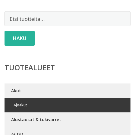
Etsi:
HAKU
TUOTEALUEET
Akut
Ajoakut
Alustaosat & tukivarret
Autot