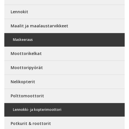
Lennokit
Maalit ja maalaustarvikkeet
Maskeeraus
Moottorikelkat
Moottoripyörät
Nelikopterit
Polttomoottorit
Lennokki- ja kopterimoottori
Potkurit & roottorit