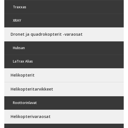
Traxxas
XRAY
Dronet ja quadrokopterit -varaosat
Hubsan
LaTrax Alias
Helikopterit
Helikopteritarvikkeet
Roottorinlavat
Helikopterivaraosat