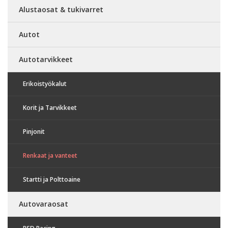
Alustaosat & tukivarret
Autot
Autotarvikkeet
Erikoistyökalut
Korit ja Tarvikkeet
Pinjonit
Renkaat ja vanteet
Startti ja Polttoaine
Autovaraosat