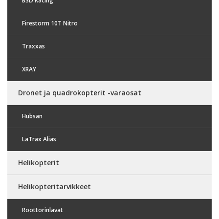
BSD Racing
Firestorm 10T Nitro
Traxxas
XRAY
Dronet ja quadrokopterit -varaosat
Hubsan
LaTrax Alias
Helikopterit
Helikopteritarvikkeet
Roottorinlavat