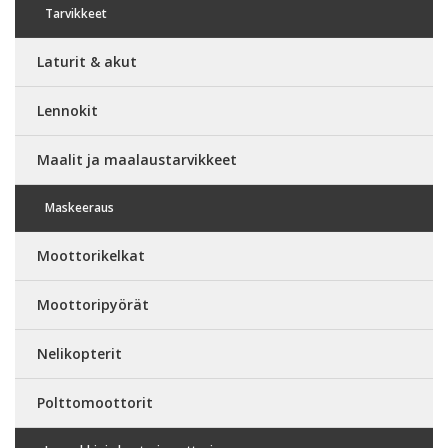
Tarvikkeet
Laturit & akut
Lennokit
Maalit ja maalaustarvikkeet
Maskeeraus
Moottorikelkat
Moottoripyörät
Nelikopterit
Polttomoottorit