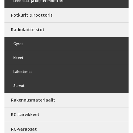
Lennokki- ja kopterimoottori
Potkurit & roottorit
Radiolaitteistot
Gyrot
Kiteet
Lähettimet
Servot
Rakennusmateriaalit
RC-tarvikkeet
RC-varaosat