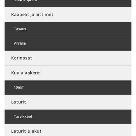
Kaapelit ja liittimet
Tasaus
Virralle
Korinosat
Kuulalaakerit
10mm
Laturit
Tarvikkeet
Laturit & akut