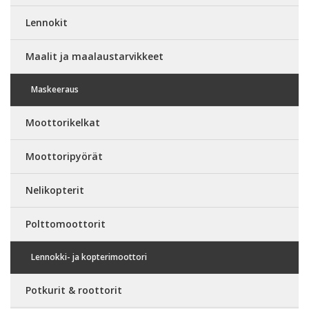
Lennokit
Maalit ja maalaustarvikkeet
Maskeeraus
Moottorikelkat
Moottoripyörät
Nelikopterit
Polttomoottorit
Lennokki- ja kopterimoottori
Potkurit & roottorit