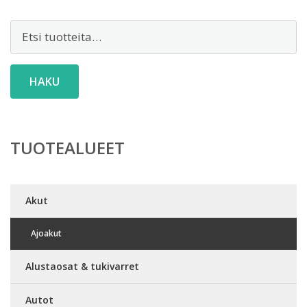
Etsi:
HAKU
TUOTEALUEET
Akut
Ajoakut
Alustaosat & tukivarret
Autot