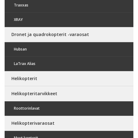
Traxxas
XRAY
Dronet ja quadrokopterit -varaosat
Hubsan
LaTrax Alias
Helikopterit
Helikopteritarvikkeet
Roottorinlavat
Helikopterivaraosat
Muut kopterit