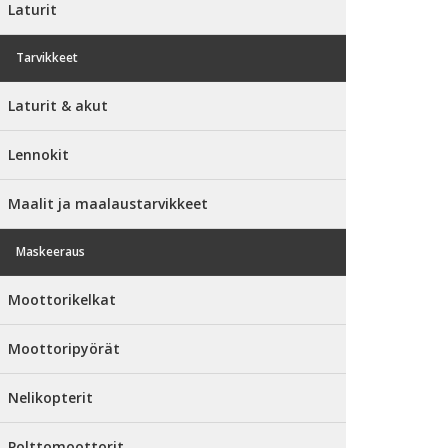
Laturit
Tarvikkeet
Laturit & akut
Lennokit
Maalit ja maalaustarvikkeet
Maskeeraus
Moottorikelkat
Moottoripyörät
Nelikopterit
Polttomoottorit