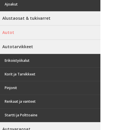
Ajoakut
Alustaosat & tukivarret
Autot
Autotarvikkeet
Erikoistyökalut
Korit ja Tarvikkeet
Pinjonit
Renkaat ja vanteet
Startti ja Polttoaine
Autovaraosat