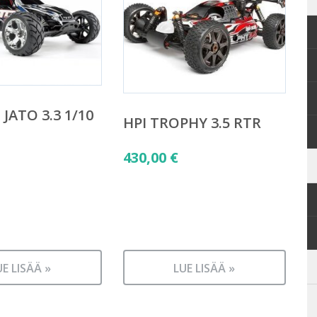
JATO 3.3 1/10
HPI TROPHY 3.5 RTR
430,00
€
UE LISÄÄ »
LUE LISÄÄ »