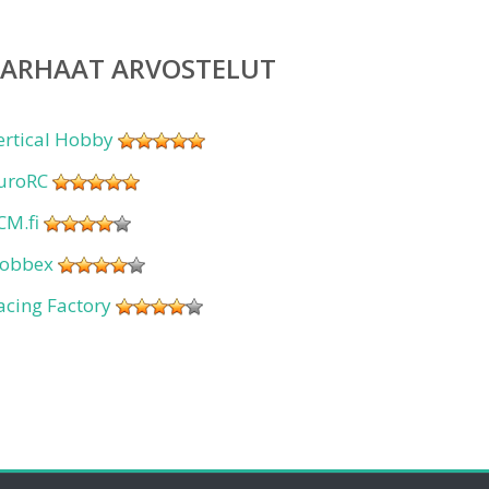
PARHAAT ARVOSTELUT
ertical Hobby
uroRC
CM.fi
obbex
acing Factory