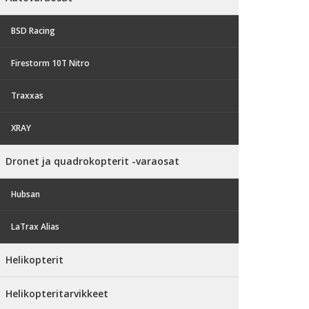
BSD Racing
Firestorm 10T Nitro
Traxxas
XRAY
Dronet ja quadrokopterit -varaosat
Hubsan
LaTrax Alias
Helikopterit
Helikopteritarvikkeet