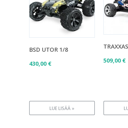
TRAXXAS 
BSD UTOR 1/8
509,00
€
430,00
€
LUE LISÄÄ »
L