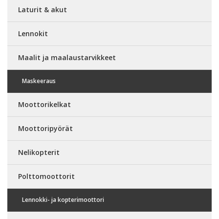
Laturit & akut
Lennokit
Maalit ja maalaustarvikkeet
Maskeeraus
Moottorikelkat
Moottoripyörät
Nelikopterit
Polttomoottorit
Lennokki- ja kopterimoottori