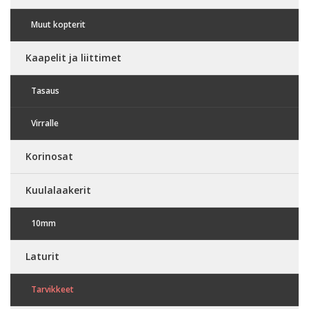
Muut kopterit
Kaapelit ja liittimet
Tasaus
Virralle
Korinosat
Kuulalaakerit
10mm
Laturit
Tarvikkeet