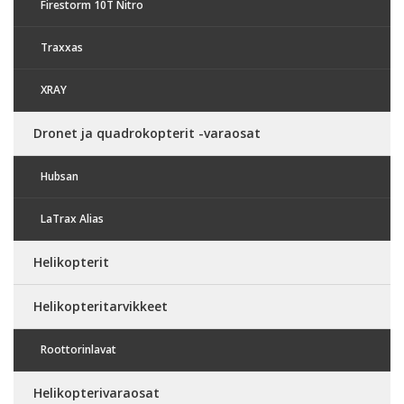
Firestorm 10T Nitro
Traxxas
XRAY
Dronet ja quadrokopterit -varaosat
Hubsan
LaTrax Alias
Helikopterit
Helikopteritarvikkeet
Roottorinlavat
Helikopterivaraosat