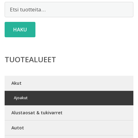
Etsi:
HAKU
TUOTEALUEET
Akut
Ajoakut
Alustaosat & tukivarret
Autot