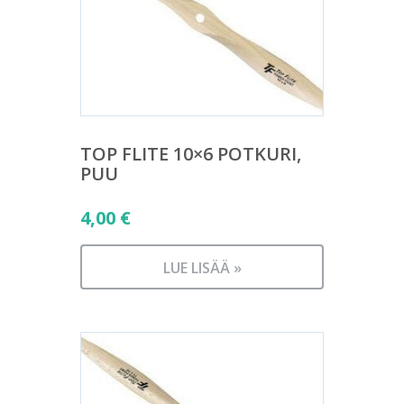
TOP FLITE 10×6 POTKURI,
PUU
4,00
€
LUE LISÄÄ »