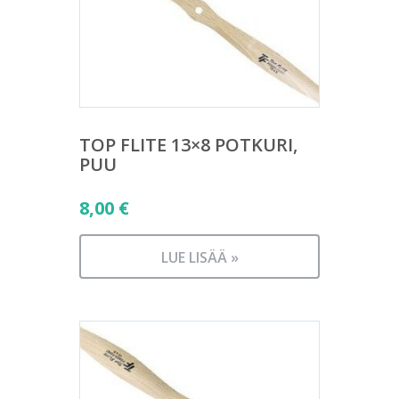
TOP FLITE 13×8 POTKURI,
PUU
8,00
€
LUE LISÄÄ »