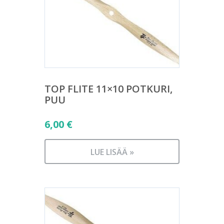
TOP FLITE 11×10 POTKURI,
PUU
6,00
€
LUE LISÄÄ »