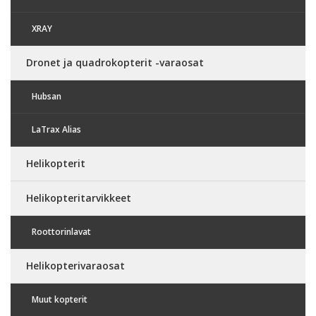
XRAY
Dronet ja quadrokopterit -varaosat
Hubsan
LaTrax Alias
Helikopterit
Helikopteritarvikkeet
Roottorinlavat
Helikopterivaraosat
Muut kopterit