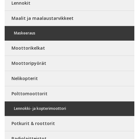
Lennokit
Maalit ja maalaustarvikkeet
Maskeeraus
Moottorikelkat
Moottoripyörät
Nelikopterit
Polttomoottorit
Lennokki- ja kopterimoottori
Potkurit & roottorit
Radiolaitteistot