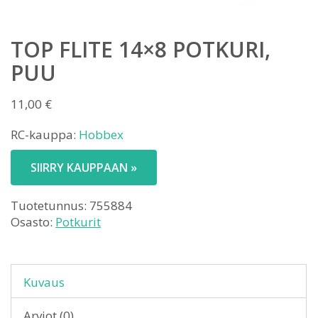
TOP FLITE 14×8 POTKURI,
PUU
11,00
€
RC-kauppa:
Hobbex
SIIRRY KAUPPAAN »
Tuotetunnus:
755884
Osasto:
Potkurit
Kuvaus
Arviot (0)