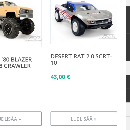
DESERT RAT 2.0 SCRT-
 ´80 BLAZER
10
18 CRAWLER
43,00
€
UE LISÄÄ »
LUE LISÄÄ »