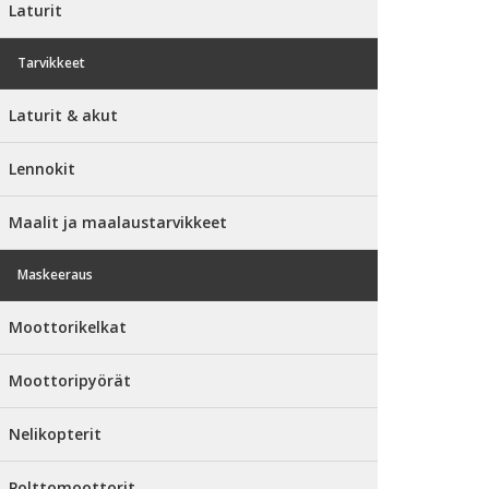
Laturit
Tarvikkeet
Laturit & akut
Lennokit
Maalit ja maalaustarvikkeet
Maskeeraus
Moottorikelkat
Moottoripyörät
Nelikopterit
Polttomoottorit