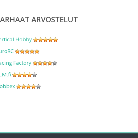
PARHAAT ARVOSTELUT
ertical Hobby
uroRC
acing Factory
CM.fi
obbex