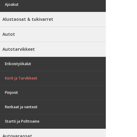
Ajoakut
Alustaosat & tukivarret
Autot
Autotarvikkeet
Erikoistyökalut
Korit ja Tarvikkeet
Pinjonit
Renkaat ja vanteet
Startti ja Polttoaine
Autovaraosat