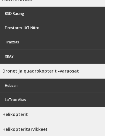
BSD Racing
Firestorm 10T Nitro
Traxxas
XRAY
Dronet ja quadrokopterit -varaosat
Hubsan
LaTrax Alias
Helikopterit
Helikopteritarvikkeet