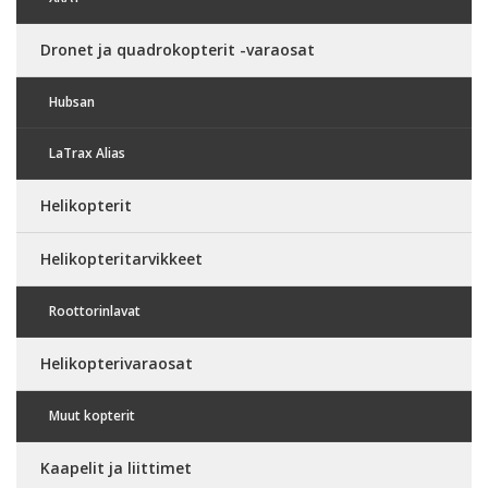
Dronet ja quadrokopterit -varaosat
Hubsan
LaTrax Alias
Helikopterit
Helikopteritarvikkeet
Roottorinlavat
Helikopterivaraosat
Muut kopterit
Kaapelit ja liittimet