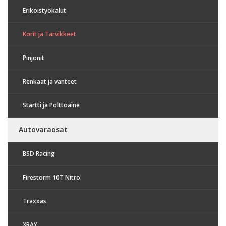
Erikoistyökalut
Korit ja Tarvikkeet
Pinjonit
Renkaat ja vanteet
Startti ja Polttoaine
Autovaraosat
BSD Racing
Firestorm 10T Nitro
Traxxas
XRAY