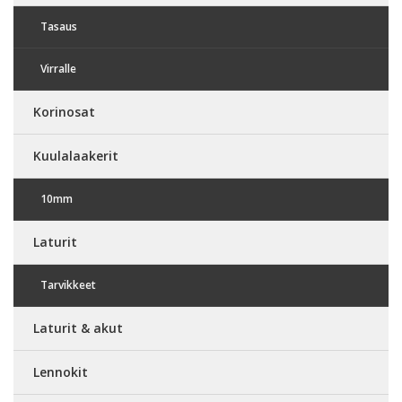
Tasaus
Virralle
Korinosat
Kuulalaakerit
10mm
Laturit
Tarvikkeet
Laturit & akut
Lennokit