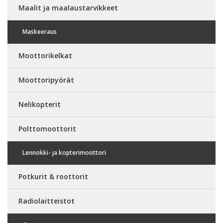
Maalit ja maalaustarvikkeet
Maskeeraus
Moottorikelkat
Moottoripyörät
Nelikopterit
Polttomoottorit
Lennokki- ja kopterimoottori
Potkurit & roottorit
Radiolaitteistot