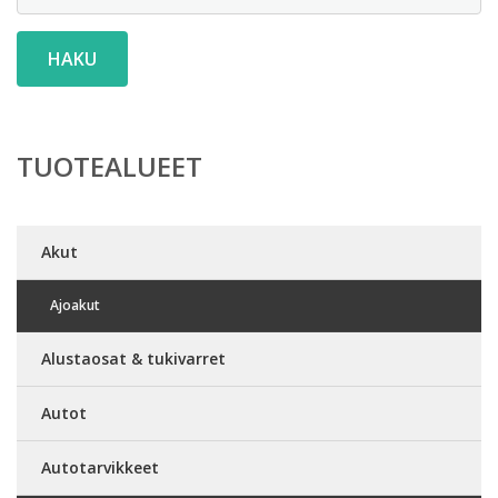
HAKU
TUOTEALUEET
Akut
Ajoakut
Alustaosat & tukivarret
Autot
Autotarvikkeet